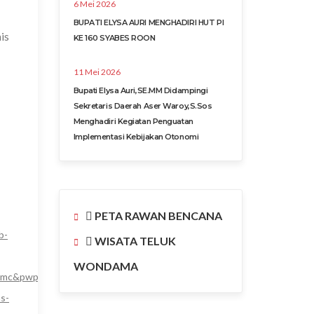
6 Mei 2026
BUPATI ELYSA AURI MENGHADIRI HUT PI
is
KE 160 SYABES ROON
11 Mei 2026
Bupati Elysa Auri,SE.MM Didampingi
Sekretaris Daerah Aser Waroy,S.Sos
Menghadiri Kegiatan Penguatan
Implementasi Kebijakan Otonomi
PETA RAWAN BENCANA
b-
WISATA TELUK
WONDAMA
&pwprc=2533297244&ad_type=text_image&format=640x280&url=http
s-