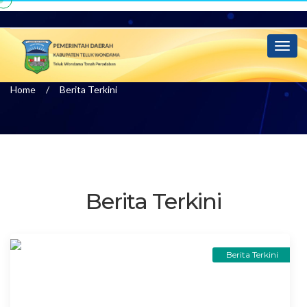
Info
Toggl
naviga
Home
Berita Terkini
Berita Terkini
Berita Terkini