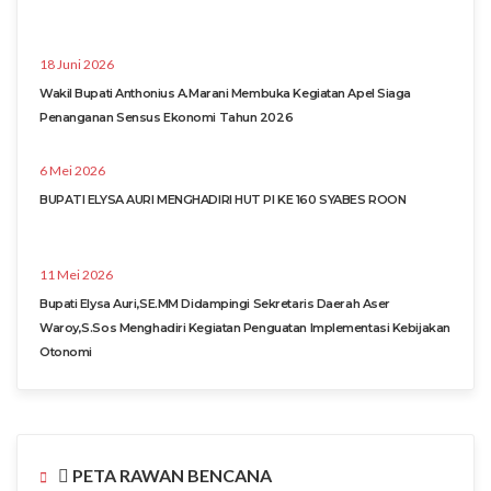
18 Juni 2026
Wakil Bupati Anthonius A.Marani Membuka Kegiatan Apel Siaga
Penanganan Sensus Ekonomi Tahun 2026
6 Mei 2026
BUPATI ELYSA AURI MENGHADIRI HUT PI KE 160 SYABES ROON
11 Mei 2026
Bupati Elysa Auri,SE.MM Didampingi Sekretaris Daerah Aser
Waroy,S.Sos Menghadiri Kegiatan Penguatan Implementasi Kebijakan
Otonomi
PETA RAWAN BENCANA