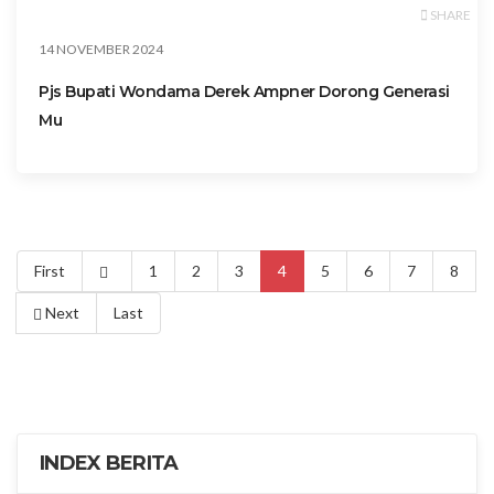
SHARE
14 NOVEMBER 2024
Pjs Bupati Wondama Derek Ampner Dorong Generasi
Mu
First
1
2
3
4
5
6
7
8
Next
Last
INDEX BERITA